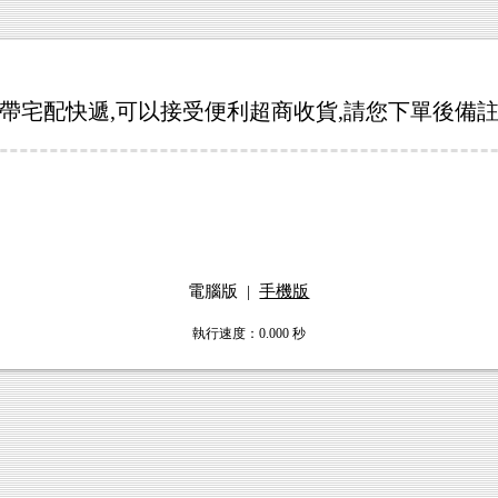
帶宅配快遞,可以接受便利超商收貨,請您下單後備
電腦版
|
手機版
執行速度
：0.000
秒